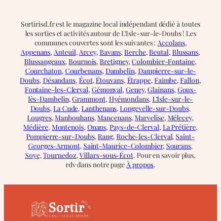
Sortirisd.fr est le magazine local indépendant dédié à toutes
les sorties et activités autour de L’Isle-sur-le-Doubs ! Les
communes couvertes sont les suivantes :
Accolans
,
Appenans
,
Anteuil
,
Arcey
,
Bavans
,
Berche
,
Beutal
,
Blussans
,
Blussangeaux
,
Bournois
,
Bretigney
,
Colombier-Fontaine
,
Courchaton
,
Courbenans
,
Dambelin
,
Dampierre-sur-le-
Doubs
,
Désandans
,
Écot
,
Étouvans
,
Étrappe
,
Faimbe
,
Fallon
,
Fontaine-les-Clerval
,
Gémonval
,
Geney
,
Glainans
,
Goux-
lès-Dambelin
,
Grammont
,
Hyémondans
,
L’Isle-sur-le-
Doubs
,
La Cude
,
Lanthenans
,
Longevelle-sur-Doubs
,
Lougres
,
Manbouhans
,
Mancenans
,
Marvelise
,
Mélecey
,
Médière
,
Montenois
,
Onans
,
Pays-de-Clerval
,
La Prétière
,
Pompierre-sur-Doubs
,
Rang
,
Roche-les-Clerval
,
Saint-
Georges-Armont
,
Saint-Maurice-Colombier
,
Sourans
,
Soye
,
Tournedoz
,
Villars-sous-Écot
. Pour en savoir plus,
rdv dans notre page
À propos
.