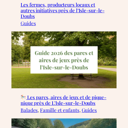
Les fermes, producteurs locaux et
autres initiatives près de l’Isle-sur-le-
Doubs
Guides
Les parcs, aires de jeux et de pique-
nique près de L’Isle-sur-le-Doubs
Balades
, 
Famille et enfants
, 
Guides