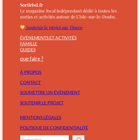
Sortirisd.fr
Le magazine local indépendant dédié à toutes les
sorties et activités autour de L’Isle-sur-le-Doubs .
Soutenir le projet sur Tipeee
ÉVÈNEMENTS ET ACTIVITÉS
FAMILLE
GUIDES
que faire ?
À PROPOS
CONTACT
SOUMETTRE UN ÉVÈNEMENT
SOUTENIR LE PROJET
MENTIONS LÉGALES
POLITIQUE DE CONFIDENTIALITÉ
R