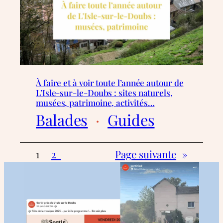
À faire et à voir toute l’année autour de
L’Isle-sur-le-Doubs : sites naturels,
musées, patrimoine, activités…
Balades
  ·  
Guides
1
2
Page suivante
»