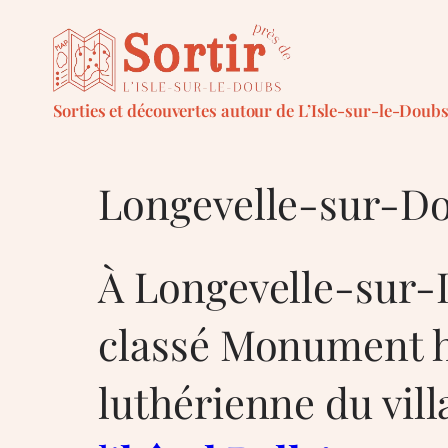
Aller
au
contenu
Sorties et découvertes autour de L’Isle-sur-le-Doub
Longevelle-sur-D
À Longevelle-sur-D
classé Monument hi
luthérienne du vil