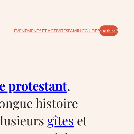
ÉVÈNEMENTS ET ACTIVITÉS
FAMILLE
GUIDES
que faire ?
e protestant
,
ongue histoire
plusieurs
gîtes
et