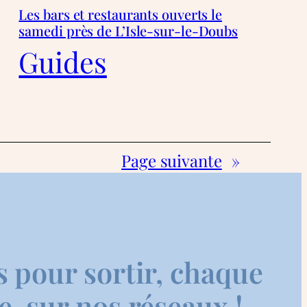
Les bars et restaurants ouverts le
samedi près de L’Isle-sur-le-Doubs
Guides
Page suivante
»
s pour sortir, chaque
, sur nos réseaux !