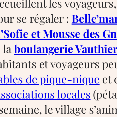
ccueillent les voyageurs,
ur se régaler :
Belle’ma
 d’Sofie et Mousse des 
 la
boulangerie Vauthie
abitants et voyageurs pe
ables de pique-nique
et 
associations locales
(péta
emaine, le village s’ani