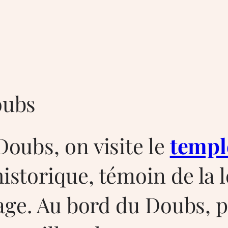
s
oubs
oubs, on visite le
templ
storique, témoin de la l
lage. Au bord du Doubs, 