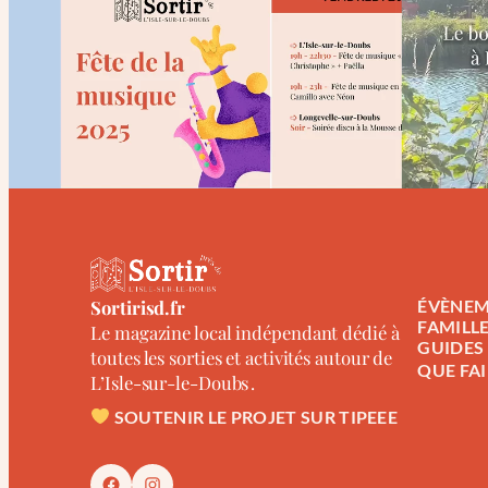
Sortirisd.fr
ÉVÈNEM
FAMILL
Le magazine local indépendant dédié à
GUIDES
toutes les sorties et activités autour de
QUE FAI
L’Isle-sur-le-Doubs .
SOUTENIR LE PROJET SUR TIPEEE