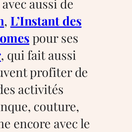
 avec aussi de
n
,
L’Instant des
Gnomes
pour ses
r
, qui fait aussi
uvent profiter de
des activités
nque, couture,
me encore avec le