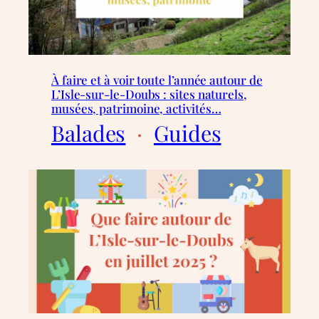
À faire et à voir toute l’année autour de
L’Isle-sur-le-Doubs : sites naturels,
musées, patrimoine, activités…
Balades
  ·  
Guides