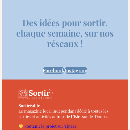
Des idées pour sortir,
chaque semaine, sur nos
réseaux !
Facebook
Instagram
Sortirisd.fr
Le magazine local indépendant dédié à toutes les
sorties et activités autour de L’Isle-sur-le-Doubs .
Soutenir le projet sur Tipeee