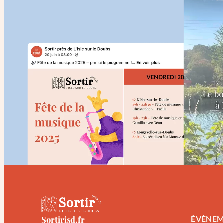
Sortirisd.fr
ÉVÈNEM