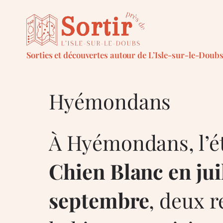
Aller
au
contenu
Sorties et découvertes autour de L’Isle-sur-le-Doub
Hyémondans
À Hyémondans, l’ét
Chien Blanc en jui
septembre
, deux 