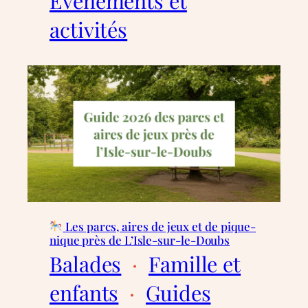
Évènements et
activités
Les parcs, aires de jeux et de pique-
nique près de L’Isle-sur-le-Doubs
Balades
  ·  
Famille et
enfants
  ·  
Guides