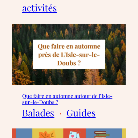
activités
Que faire en automne autour de l’Isle-
sur-le-Doubs ?
Balades
  ·  
Guides