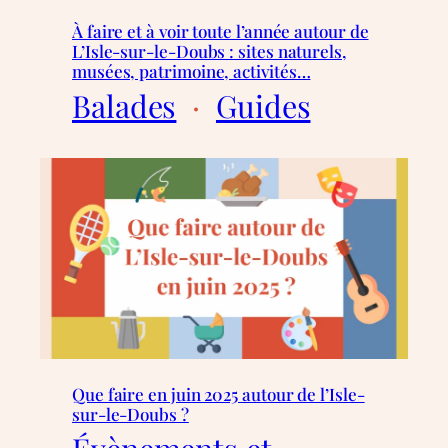
À faire et à voir toute l’année autour de
L’Isle-sur-le-Doubs : sites naturels,
musées, patrimoine, activités…
Balades
  ·  
Guides
Que faire en juin 2025 autour de l’Isle-
sur-le-Doubs ?