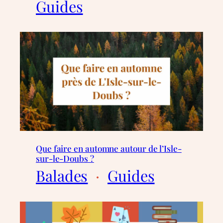
Guides
Que faire en automne autour de l’Isle-
sur-le-Doubs ?
Balades
  ·  
Guides