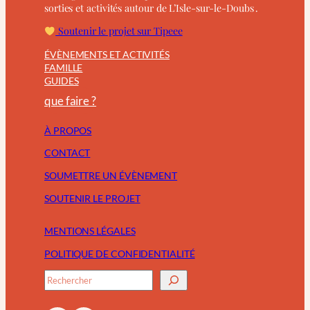
sorties et activités autour de L’Isle-sur-le-Doubs .
Soutenir le projet sur Tipeee
ÉVÈNEMENTS ET ACTIVITÉS
FAMILLE
GUIDES
que faire ?
À PROPOS
CONTACT
SOUMETTRE UN ÉVÈNEMENT
SOUTENIR LE PROJET
MENTIONS LÉGALES
POLITIQUE DE CONFIDENTIALITÉ
R
e
c