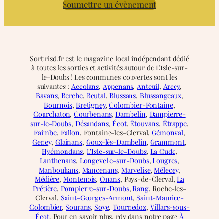
Soumettre un évènement
Sortirisd.fr est le magazine local indépendant dédié
à toutes les sorties et activités autour de L’Isle-sur-
le-Doubs ! Les communes couvertes sont les
suivantes :
Accolans
,
Appenans
,
Anteuil
,
Arcey
,
Bavans
,
Berche
,
Beutal
,
Blussans
,
Blussangeaux
,
Bournois
,
Bretigney
,
Colombier-Fontaine
,
Courchaton
,
Courbenans
,
Dambelin
,
Dampierre-
sur-le-Doubs
,
Désandans
,
Écot
,
Étouvans
,
Étrappe
,
Faimbe
,
Fallon
, Fontaine-les-Clerval,
Gémonval
,
Geney
,
Glainans
,
Goux-lès-Dambelin
,
Grammont
,
Hyémondans
,
L’Isle-sur-le-Doubs
,
La Cude
,
Lanthenans
,
Longevelle-sur-Doubs
,
Lougres
,
Manbouhans
,
Mancenans
,
Marvelise
,
Mélecey
,
Médière
,
Montenois
,
Onans
, Pays-de-Clerval,
La
Prétière
,
Pompierre-sur-Doubs
,
Rang
, Roche-les-
Clerval,
Saint-Georges-Armont
,
Saint-Maurice-
Colombier
,
Sourans
,
Soye
,
Tournedoz
,
Villars-sous-
Écot
. Pour en savoir plus, rdv dans notre page
À