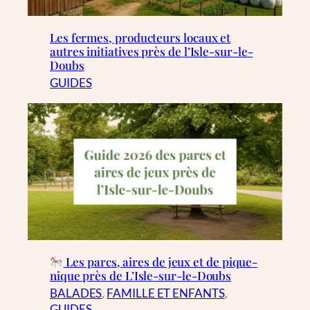
Les fermes, producteurs locaux et
autres initiatives près de l’Isle-sur-le-
Doubs
GUIDES
Les parcs, aires de jeux et de pique-
nique près de L’Isle-sur-le-Doubs
BALADES
, 
FAMILLE ET ENFANTS
, 
GUIDES