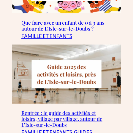
Que faire avec un enfant de 0 à 3 ans
autour de L’Isle-sur-le-Doubs ?
FAMILLE ET ENFANTS
Rentrée : le guide des activités et
loisirs, village par village, autour de
L’Isle-sur-le-Doubs
FAMILLE ET ENFANTS
, 
GUIDES