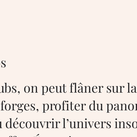
s
bs
bs, on peut flâner sur l
 forges, profiter du pan
u découvrir l’univers ins