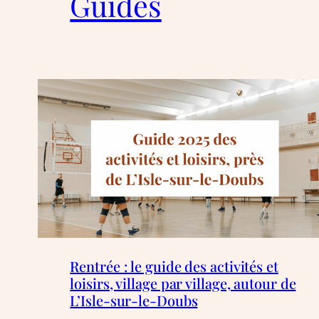
Guides
Rentrée : le guide des activités et
loisirs, village par village, autour de
L’Isle-sur-le-Doubs