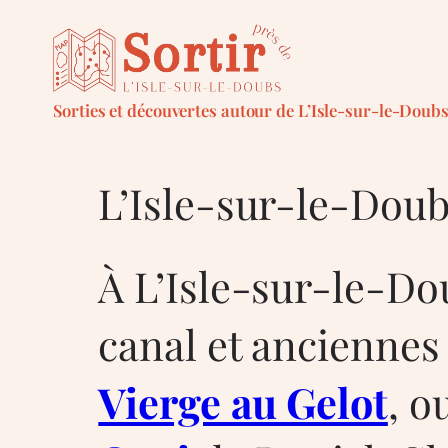
Aller
au
contenu
Sorties et découvertes autour de L’Isle-sur-le-Doub
L’Isle-sur-le-Dou
À L’Isle-sur-le-Dou
canal et anciennes
Vierge au Gelot
, o