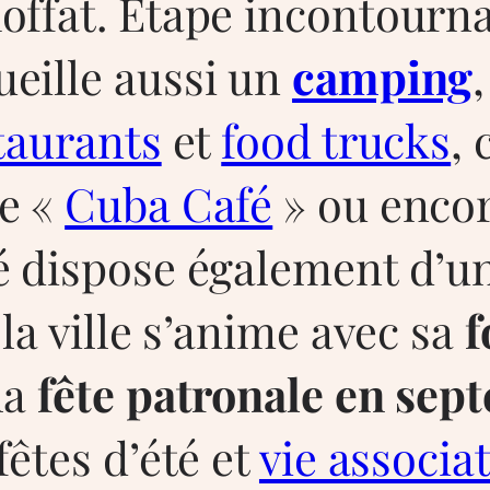
offat. Étape incontourn
eille aussi un
camping
taurants
et
food trucks
,
le «
Cuba Café
» ou enco
é dispose également d’u
 la ville s’anime avec sa
f
 la
fête patronale en sep
fêtes d’été et
vie associat