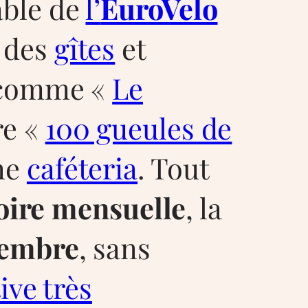
able de
l’
EuroVelo
, des
gîtes
et
 comme «
Le
re «
100 gueules de
ne
caféteria
. Tout
oire mensuelle
, la
tembre
, sans
ive très