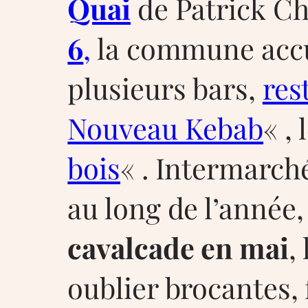
Quai
de Patrick Ch
6
,
la commune accu
plusieurs bars,
res
Nouveau Kebab
« , 
bois
« . Intermarch
au long de l’année,
cavalcade en mai
,
oublier brocantes, 