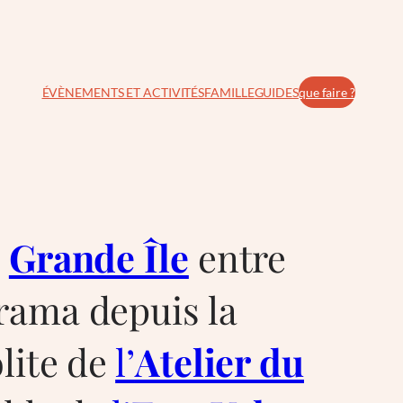
ÉVÈNEMENTS ET ACTIVITÉS
FAMILLE
GUIDES
que faire ?
a
Grande Île
entre
orama depuis la
olite de
l’
Atelier du