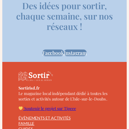
Des idées pour sortir,
chaque semaine, sur nos
réseaux !
Facebook
Instagram
Sortirisd.fr
Le magazine local indépendant dédié à toutes les
sorties et activités autour de L’Isle-sur-le-Doubs .
Soutenir le projet sur Tipeee
ÉVÈNEMENTS ET ACTIVITÉS
FAMILLE
GUIDES