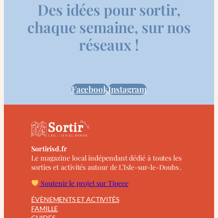
Des idées pour sortir,
chaque semaine, sur nos
réseaux !
Facebook
Instagram
Sortirisd.fr
Le magazine local indépendant dédié à toutes les
sorties et activités autour de L’Isle-sur-le-Doubs .
Soutenir le projet sur Tipeee
ÉVÈNEMENTS ET ACTIVITÉS
FAMILLE
GUIDES