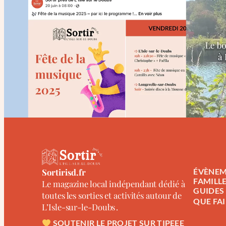
Sortirisd.fr
ÉVÈNEM
FAMILL
Le magazine local indépendant dédié à
GUIDES
toutes les sorties et activités autour de
QUE FAI
L’Isle-sur-le-Doubs .
SOUTENIR LE PROJET SUR TIPEEE