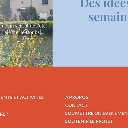
Des idée
semaine
ENTS ET ACTIVITÉS
À PROPOS
E
CONTACT
SOUMETTRE UN ÉVÈNEMEN
RE ?
SOUTENIR LE PROJET